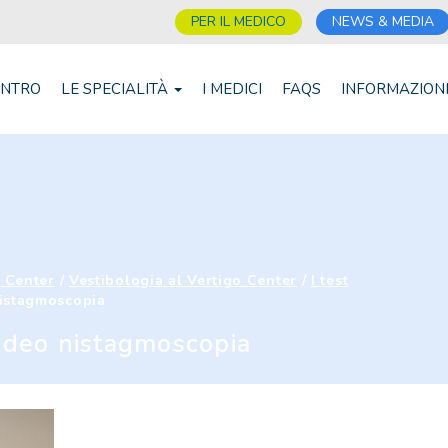
PER IL MEDICO
NEWS & MEDIA
ENTRO
LE SPECIALITÀ
I MEDICI
FAQS
INFORMAZION
o Center
/
Vestibologia al Vertigo Center
/
I test
istagmoscopia
ideo nistagmoscopia