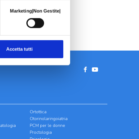
Marketing|Non Gestite|
Accetta tutti
Ortottica
Otorinolaringoiatria
atologia
PCM per le donne
Proctologia