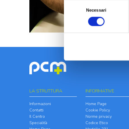
Selezione
Necessari
del
consenso
LA STRUTTURA
INFORMATIVE
Informazioni
Home Page
Contatti
Cookie Policy
Il Centro
Norme privacy
Specialità
Codice Etico