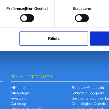
Preferenze|Non Gestite|
Statistiche
Rifiuta
BRANCHE SPECIALISTICHE
Alimentazione
Fisiatria e Osteopatia
Allergologia
Foniatria e Logopedia
Anestesia
Gastroenterologia ed Ep
Cardiologia
Ginecologia e Ostetricia