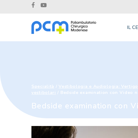
IL C
Specialità
/
Vestibologia e Audiologia: Vertig
vestibolari
/
Bedside examination con Video n
Bedside examination con V