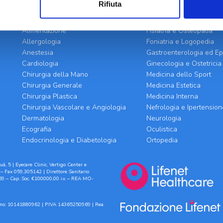
Rifiuta
BRANCHE SPECIALISTICHE
Alimentazione
Fisiatria e Osteopatia
Allergologia
Foniatria e Logopedia
Anestesia
Gastroenterologia ed Ep
Cardiologia
Ginecologia e Ostetricia
Chirurgia della Mano
Medicina dello Sport
Chirurgia Generale
Medicina Estetica
Chirurgia Plastica
Medicina Interna
Chirurgia Vascolare e Angiologia
Nefrologia e Ipertension
Dermatologia
Neurologia
Ecografia
Oculistica
Endocrinologia e Diabetologia
Ortopedia
à, 5 | Eyecare Clinic, Vertigo Center e
– Fax 059.305142 | Direttore Sanitario
9 – Cap. Soc. €100000,00 i.v. – REA MO-
ilano: 10141880962 | P.IVA 14365250969 | Rea