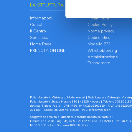
LA STRUTTURA
INFORMATIVE
Informazioni
Home Page
Contatti
Cookie Policy
Il Centro
Norme privacy
Specialità
Codice Etico
Home Page
Modello 231
PRENOTA ON LINE
Whistleblowing
Amministrazione
Trasparente
Poliambulatorio Chirurgico Modenese srl | Sede Legale e Chirurgia: Via Arqu
Poliambulatori: Strada Morane 390 | 41125 Modena | Telefono 059.306196 
dott.ssa Tiziana Paglia | CF/N°REG. IMP. 02319560369 | P.IVA 1436525096
281489 – Codice Univoco VHY8035 – PEC:
info.pcm@pec.it
Soggetto ad attività di direzione e coordinamento da parte di:
Lifenet s.p.a. Viale Luigi Majno, 5 – 20122 Milano – CF/N°REG. IMP. di M
MI 2508911 – Cap. Soc. euro 100000,00 i.v.