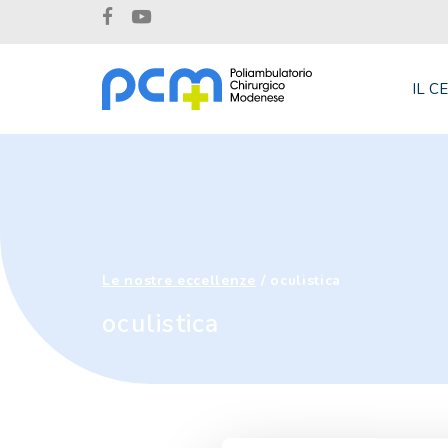
IL C
Le nostre eccellenze
/
oculistica
oculistica