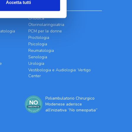
Accetta tutti
Ortottica
Otorinolaringoiatria
atologia
PCM per le donne
Proctologia
Psicologia
Reumatologia
Senologia
e
Urologia
Vestibologia e Audiologia: Vertigo
Center
Poliambulatorio Chirurgico
Modenese aderisce
all’iniziativa “No omeopatia”