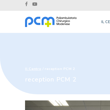
IL C
Il Centro
/
reception PCM 2
reception PCM 2