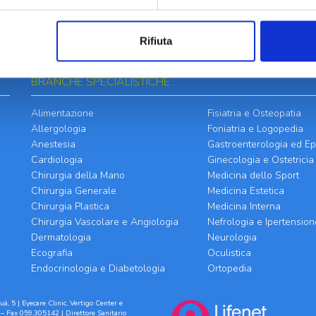
Rifiuta
BRANCHE SPECIALISTICHE
Alimentazione
Fisiatria e Osteopatia
Allergologia
Foniatria e Logopedia
Anestesia
Gastroenterologia ed Ep
Cardiologia
Ginecologia e Ostetricia
Chirurgia della Mano
Medicina dello Sport
Chirurgia Generale
Medicina Estetica
Chirurgia Plastica
Medicina Interna
Chirurgia Vascolare e Angiologia
Nefrologia e Ipertension
Dermatologia
Neurologia
Ecografia
Oculistica
Endocrinologia e Diabetologia
Ortopedia
à, 5 | Eyecare Clinic, Vertigo Center e
– Fax 059.305142 | Direttore Sanitario