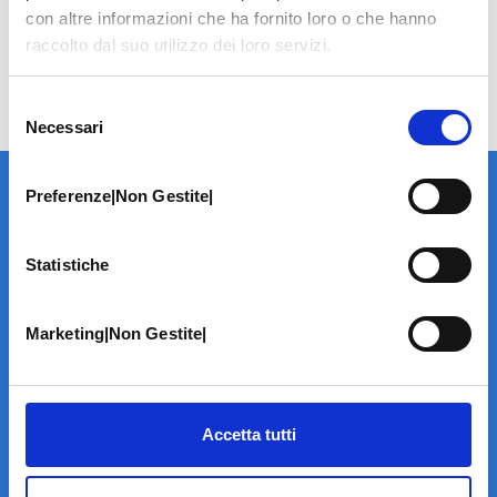
con altre informazioni che ha fornito loro o che hanno
raccolto dal suo utilizzo dei loro servizi.
Selezione
Necessari
del
consenso
Preferenze|Non Gestite|
Statistiche
LA STRUTTURA
Marketing|Non Gestite|
Informazioni
Contatti
Il Centro
Accetta tutti
Specialità
Home Page
PRENOTA ON LINE