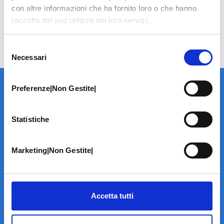
con altre informazioni che ha fornito loro o che hanno
raccolto dal suo utilizzo dei loro servizi.
Selezione
Necessari
del
consenso
Preferenze|Non Gestite|
Statistiche
LA STRUTTURA
Marketing|Non Gestite|
Informazioni
Contatti
Il Centro
Accetta tutti
Specialità
Home Page
PRENOTA ON LINE