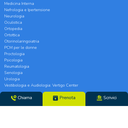
Medicina Interna
Nefrologia e Ipertensione
Neurologia
Oculistica
Ortopedia
Ortottica
Otorinolaringoiatria
PCM per le donne
Proctologia
Psicologia
Reumatologia
Senologia
Urologia
Vestibologia e Audiologia: Vertigo Center
Chiama
Prenota
Scrivici
Poliambulatorio Chirurgico Modenese srl | Sede
Legale e Chirurgia: Via Arquà, 5 | Eyecare Clinic,
Vertigo Center e Poliambulatori: Strada Morane
390 | 41125 Modena | Telefono 059.306196 – Fax