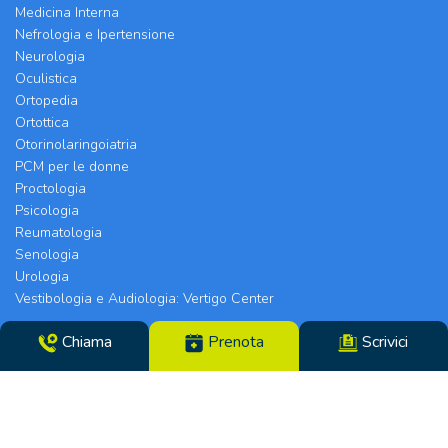
Medicina Interna
Nefrologia e Ipertensione
Neurologia
Oculistica
Ortopedia
Ortottica
Otorinolaringoiatria
PCM per le donne
Proctologia
Psicologia
Reumatologia
Senologia
Urologia
Vestibologia e Audiologia: Vertigo Center
Chiama
Prenota
Scrivici
Poliambulatorio Chirurgico Modenese srl | Sede
Legale e Chirurgia: Via Arquà, 5 | Eyecare Clinic,
Vertigo Center e Poliambulatori: Strada Morane
390 | 41125 Modena | Telefono 059.306196 – Fax