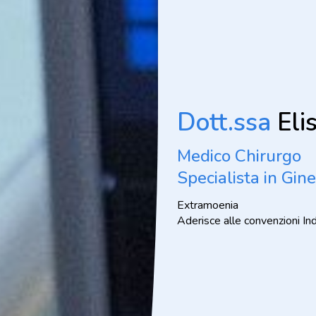
Dott.ssa
Eli
Medico Chirurgo
Specialista in Gine
Extramoenia
Aderisce alle convenzioni In