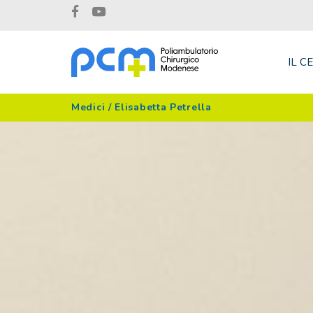
IL C
Medici
/
Elisabetta Petrella