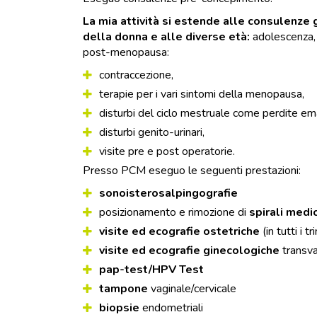
La mia attività si estende alle consulenze g
della donna e alle diverse età:
adolescenza, 
post-menopausa:
contraccezione,
terapie per i vari sintomi della menopausa,
disturbi del ciclo mestruale come perdite ema
disturbi genito-urinari,
visite pre e post operatorie.
Presso PCM eseguo le seguenti prestazioni:
sonoisterosalpingografie
posizionamento e rimozione di
spirali medi
visite ed ecografie ostetriche
(in tutti i 
visite ed ecografie ginecologiche
transva
pap-test/HPV Test
tampone
vaginale/cervicale
biopsie
endometriali