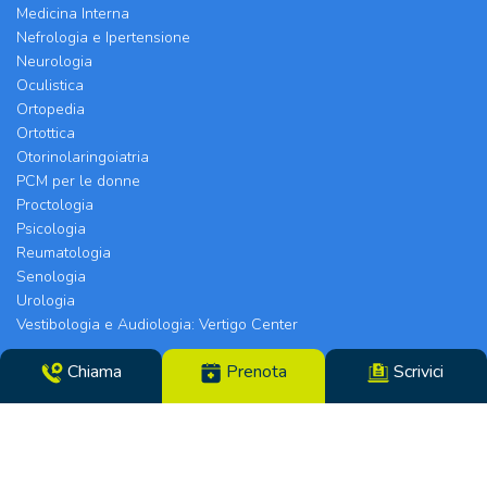
Medicina Interna
Nefrologia e Ipertensione
Neurologia
Oculistica
Ortopedia
Ortottica
Otorinolaringoiatria
PCM per le donne
Proctologia
Psicologia
Reumatologia
Senologia
Urologia
Vestibologia e Audiologia: Vertigo Center
Chiama
Prenota
Scrivici
Poliambulatorio Chirurgico Modenese srl | Sede
Legale e Chirurgia: Via Arquà, 5 | Eyecare Clinic,
Vertigo Center e Poliambulatori: Strada Morane
390 | 41125 Modena | Telefono 059.306196 – Fax