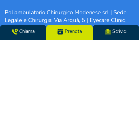
Poliambulatorio Chirurgico Modenese srl | Sede
Legale e Chirurgia: Via Arquà, 5 | Eyecare Clinic,
Vertigo Center e Poliambulatori: Strada Morane
Chiama
Prenota
Scrivici
390 | 41125 Modena | Telefono 059.306196 – Fax
059.305142 | Direttore Sanitario dott.ssa Tiziana
Paglia | CF/N°REG. IMP. 02319560369 | P.IVA
14365250969 – Cap. Soc. €100000,00 i.v. – REA
MO-281489 – Codice Univoco VHY8035 – PEC:
info.pcm@pec.it
Soggetto ad attività di direzione e coordinamento
da parte di:
Lifenet s.p.a. Viale Luigi Majno, 5 – 20122 Milano –
CF/N°REG. IMP. di Milano: 10141880962 | P.IVA
14365250969 | Rea MI 2508911 – Cap. Soc. euro
100000,00 i.v.