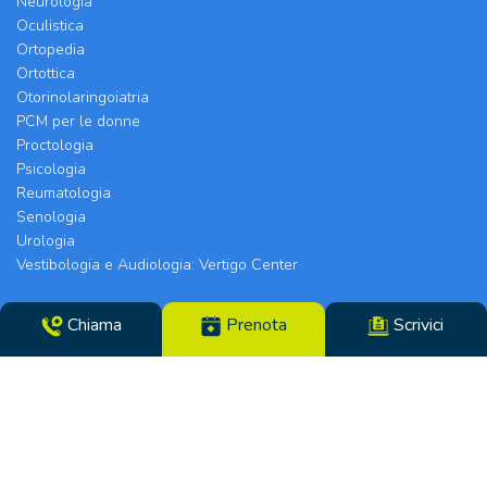
Neurologia
Oculistica
Ortopedia
Ortottica
Otorinolaringoiatria
PCM per le donne
Proctologia
Psicologia
Reumatologia
Senologia
Urologia
Vestibologia e Audiologia: Vertigo Center
Poliambulatorio Chirurgico Modenese srl | Sede
Chiama
Prenota
Scrivici
Legale e Chirurgia: Via Arquà, 5 | Eyecare Clinic,
Vertigo Center e Poliambulatori: Strada Morane
390 | 41125 Modena | Telefono 059.306196 – Fax
059.305142 | Direttore Sanitario dott.ssa Tiziana
Paglia | CF/N°REG. IMP. 02319560369 | P.IVA
14365250969 – Cap. Soc. €100000,00 i.v. – REA