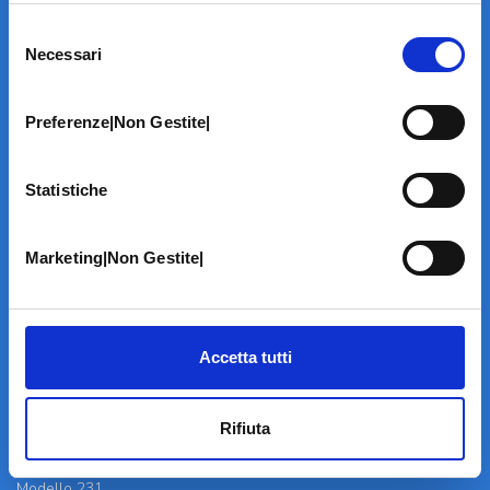
Selezione
Necessari
del
consenso
Preferenze|Non Gestite|
LA STRUTTURA
Informazioni
Statistiche
Contatti
Il Centro
Specialità
Marketing|Non Gestite|
Home Page
PRENOTA ON LINE
INFORMATIVE
Accetta tutti
Home Page
Cookie Policy
Rifiuta
Norme privacy
Codice Etico
Modello 231