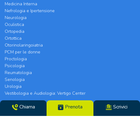
Medicina Interna
Nefrologia e Ipertensione
Neurologia
Oculistica
Ortopedia
Ortottica
Otorinolaringoiatria
PCM per le donne
Proctologia
Psicologia
Reumatologia
Senologia
Urologia
Vestibologia e Audiologia: Vertigo Center
Chiama
Prenota
Scrivici
Poliambulatorio Chirurgico Modenese srl | Sede
Legale e Chirurgia: Via Arquà, 5 | Eyecare Clinic,
Vertigo Center e Poliambulatori: Strada Morane
390 | 41125 Modena | Telefono 059.306196 – Fax