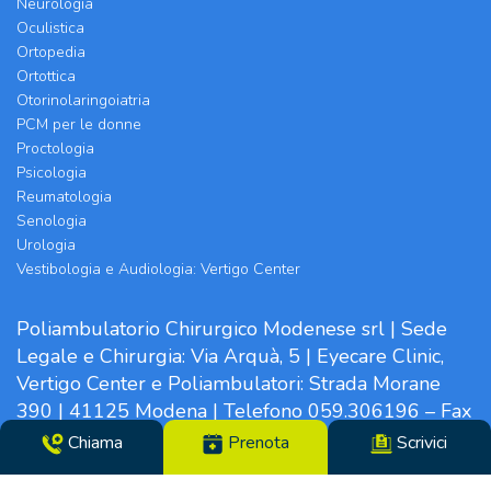
Neurologia
Oculistica
Ortopedia
Ortottica
Otorinolaringoiatria
PCM per le donne
Proctologia
Psicologia
Reumatologia
Senologia
Urologia
Vestibologia e Audiologia: Vertigo Center
Poliambulatorio Chirurgico Modenese srl | Sede
Legale e Chirurgia: Via Arquà, 5 | Eyecare Clinic,
Vertigo Center e Poliambulatori: Strada Morane
390 | 41125 Modena | Telefono 059.306196 – Fax
059.305142 | Direttore Sanitario dott.ssa Tiziana
Chiama
Prenota
Scrivici
Paglia | CF/N°REG. IMP. 02319560369 | P.IVA