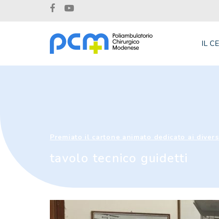
IL C
Premiato il cartone animato dedicato ai diversa
tavolo tecnico guidetti