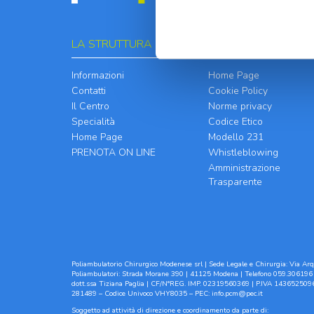
LA STRUTTURA
INFORMATIVE
Informazioni
Home Page
Contatti
Cookie Policy
Il Centro
Norme privacy
Specialità
Codice Etico
Home Page
Modello 231
PRENOTA ON LINE
Whistleblowing
Amministrazione
Trasparente
Poliambulatorio Chirurgico Modenese srl | Sede Legale e Chirurgia: Via Arqu
Poliambulatori: Strada Morane 390 | 41125 Modena | Telefono 059.306196 
dott.ssa Tiziana Paglia | CF/N°REG. IMP. 02319560369 | P.IVA 1436525096
281489 – Codice Univoco VHY8035 – PEC:
info.pcm@pec.it
Soggetto ad attività di direzione e coordinamento da parte di: