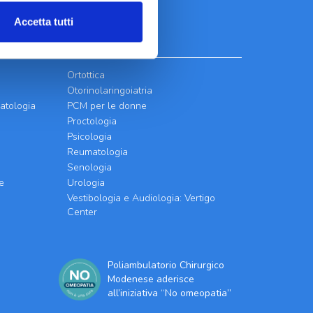
Accetta tutti
Ortottica
Otorinolaringoiatria
atologia
PCM per le donne
Proctologia
Psicologia
Reumatologia
Senologia
e
Urologia
Vestibologia e Audiologia: Vertigo
Center
Poliambulatorio Chirurgico
Modenese aderisce
all’iniziativa “No omeopatia”