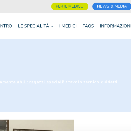
PER IL MEDICO
NEWS & MEDIA
ENTRO
LE SPECIALITÀ
I MEDICI
FAQS
INFORMAZION
mente abili: ragazzi speciali!
/
tavolo tecnico guidetti