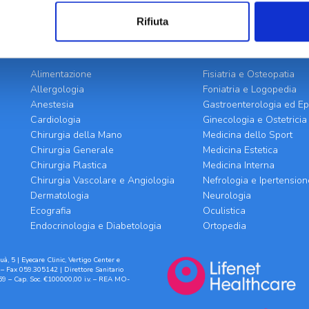
Rifiuta
BRANCHE SPECIALISTICHE
Alimentazione
Fisiatria e Osteopatia
Allergologia
Foniatria e Logopedia
Anestesia
Gastroenterologia ed Ep
Cardiologia
Ginecologia e Ostetricia
Chirurgia della Mano
Medicina dello Sport
Chirurgia Generale
Medicina Estetica
Chirurgia Plastica
Medicina Interna
Chirurgia Vascolare e Angiologia
Nefrologia e Ipertension
Dermatologia
Neurologia
Ecografia
Oculistica
Endocrinologia e Diabetologia
Ortopedia
à, 5 | Eyecare Clinic, Vertigo Center e
– Fax 059.305142 | Direttore Sanitario
9 – Cap. Soc. €100000,00 i.v. – REA MO-