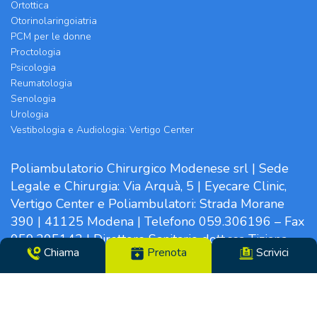
Ortottica
Otorinolaringoiatria
PCM per le donne
Proctologia
Psicologia
Reumatologia
Senologia
Urologia
Vestibologia e Audiologia: Vertigo Center
Poliambulatorio Chirurgico Modenese srl | Sede
Legale e Chirurgia: Via Arquà, 5 | Eyecare Clinic,
Vertigo Center e Poliambulatori: Strada Morane
390 | 41125 Modena | Telefono 059.306196 – Fax
059.305142 | Direttore Sanitario dott.ssa Tiziana
Chiama
Prenota
Scrivici
Paglia | CF/N°REG. IMP. 02319560369 | P.IVA
14365250969 – Cap. Soc. €100000,00 i.v. – REA
MO-281489 – Codice Univoco VHY8035 – PEC:
info.pcm@pec.it