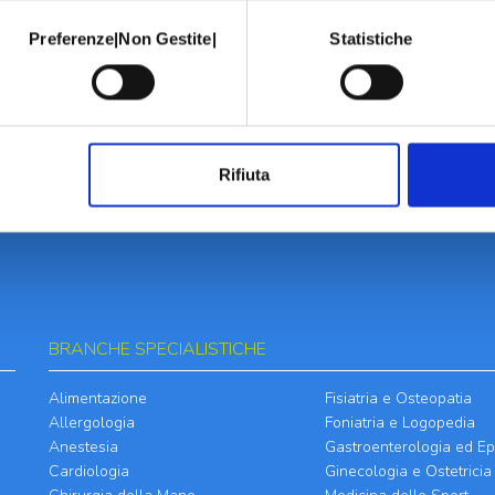
Preferenze|Non Gestite|
Statistiche
Rifiuta
BRANCHE SPECIALISTICHE
Alimentazione
Fisiatria e Osteopatia
Allergologia
Foniatria e Logopedia
Anestesia
Gastroenterologia ed Ep
Cardiologia
Ginecologia e Ostetricia