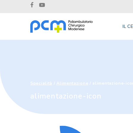
IL C
Specialità
/
Alimentazione
/
alimentazione-ico
alimentazione-icon