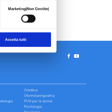
Marketing|Non Gestite|
Accetta tutti
Ortottica
Otorinolaringoiatria
atologia
PCM per le donne
Proctologia