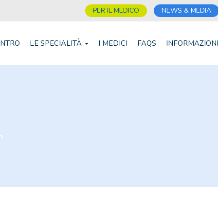
PER IL MEDICO
NEWS & MEDIA
ENTRO
LE SPECIALITÀ
I MEDICI
FAQS
INFORMAZION
n