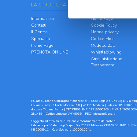
LA STRUTTURA
INFORMATIVE
Informazioni
Home Page
Contatti
Cookie Policy
Il Centro
Norme privacy
Specialità
Codice Etico
Home Page
Modello 231
PRENOTA ON LINE
Whistleblowing
Amministrazione
Trasparente
Poliambulatorio Chirurgico Modenese srl | Sede Legale e Chirurgia: Via Arqu
Poliambulatori: Strada Morane 390 | 41125 Modena | Telefono 059.306196 
dott.ssa Tiziana Paglia | CF/N°REG. IMP. 02319560369 | P.IVA 1436525096
281489 – Codice Univoco VHY8035 – PEC:
info.pcm@pec.it
Soggetto ad attività di direzione e coordinamento da parte di:
Lifenet s.p.a. Viale Luigi Majno, 5 – 20122 Milano – CF/N°REG. IMP. di M
MI 2508911 – Cap. Soc. euro 100000,00 i.v.