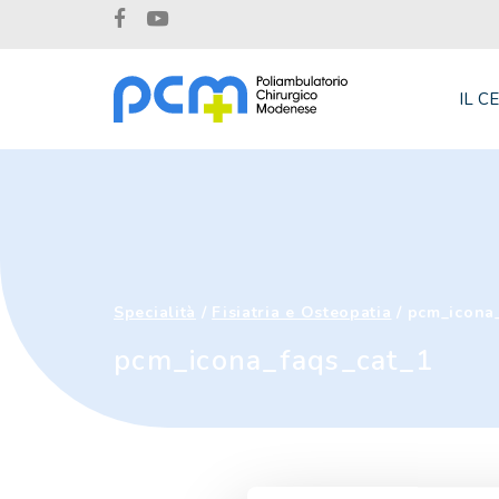
IL C
Specialità
/
Fisiatria e Osteopatia
/
pcm_icona_
pcm_icona_faqs_cat_1