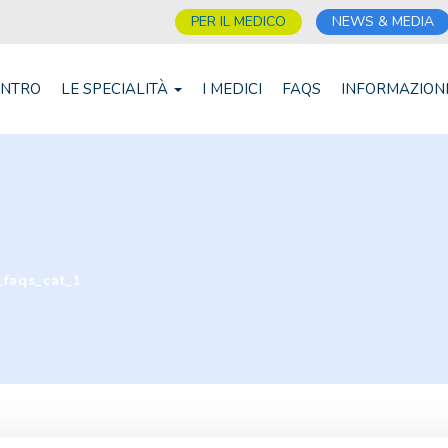
PER IL MEDICO
NEWS & MEDIA
ENTRO
LE SPECIALITÀ
I MEDICI
FAQS
INFORMAZION
faqs_cat_1