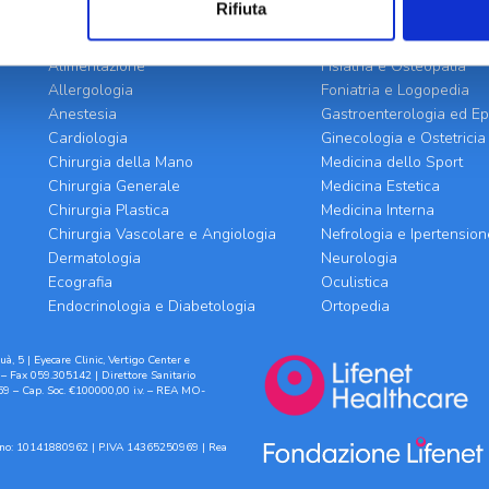
Rifiuta
BRANCHE SPECIALISTICHE
Alimentazione
Fisiatria e Osteopatia
Allergologia
Foniatria e Logopedia
Anestesia
Gastroenterologia ed Ep
Cardiologia
Ginecologia e Ostetricia
Chirurgia della Mano
Medicina dello Sport
Chirurgia Generale
Medicina Estetica
Chirurgia Plastica
Medicina Interna
Chirurgia Vascolare e Angiologia
Nefrologia e Ipertension
Dermatologia
Neurologia
Ecografia
Oculistica
Endocrinologia e Diabetologia
Ortopedia
à, 5 | Eyecare Clinic, Vertigo Center e
– Fax 059.305142 | Direttore Sanitario
9 – Cap. Soc. €100000,00 i.v. – REA MO-
ilano: 10141880962 | P.IVA 14365250969 | Rea