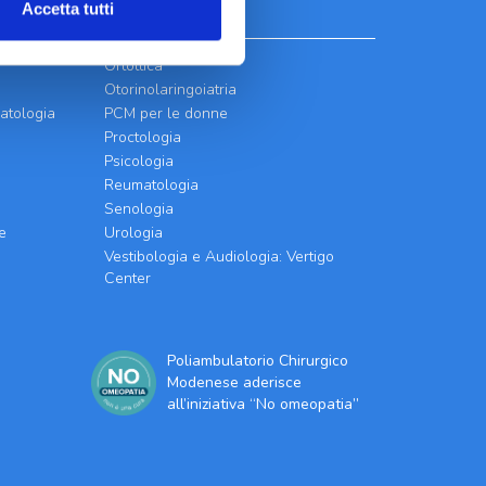
Accetta tutti
Ortottica
Otorinolaringoiatria
atologia
PCM per le donne
Proctologia
Psicologia
Reumatologia
Senologia
e
Urologia
Vestibologia e Audiologia: Vertigo
Center
Poliambulatorio Chirurgico
Modenese aderisce
all’iniziativa “No omeopatia”