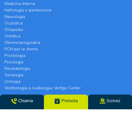
Medicina Interna
Nefrologia e Ipertensione
Neurologia
Oculistica
Ortopedia
Ortottica
Otorinolaringoiatria
PCM per le donne
Proctologia
Psicologia
Reumatologia
Senologia
Urologia
Vestibologia e Audiologia: Vertigo Center
Chiama
Prenota
Scrivici
Poliambulatorio Chirurgico Modenese srl | Sede
Legale e Chirurgia: Via Arquà, 5 | Eyecare Clinic,
Vertigo Center e Poliambulatori: Strada Morane
390 | 41125 Modena | Telefono 059.306196 – Fax