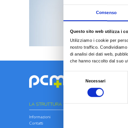
Consenso
Questo sito web utilizza i c
Utilizziamo i cookie per perso
nostro traffico. Condividiamo 
di analisi dei dati web, pubbl
che hanno raccolto dal suo uti
Selezione
Necessari
del
consenso
LA STRUTTURA
INFORMATIVE
Informazioni
Home Page
Contatti
Cookie Policy