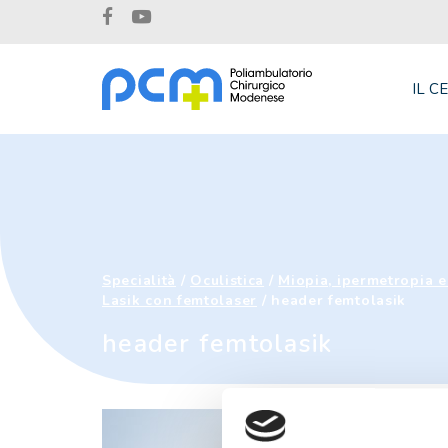
IL C
Specialità
/
Oculistica
/
Miopia, ipermetropia e 
Lasik con femtolaser
/
header femtolasik
header femtolasik