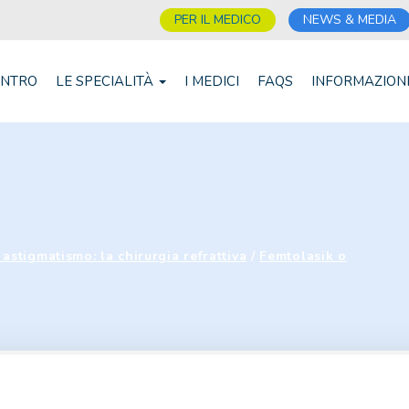
PER IL MEDICO
NEWS & MEDIA
ENTRO
LE SPECIALITÀ
I MEDICI
FAQS
INFORMAZION
astigmatismo: la chirurgia refrattiva
/
Femtolasik o