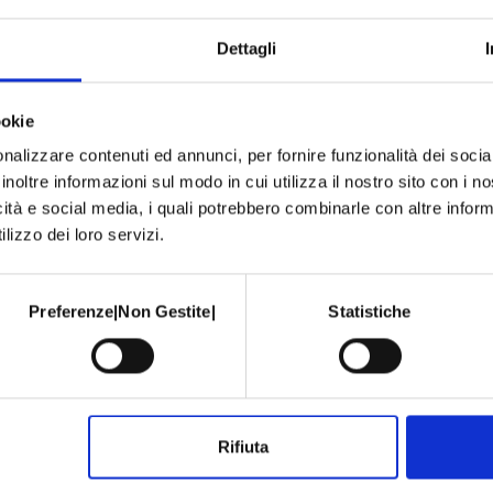
Dettagli
ookie
nalizzare contenuti ed annunci, per fornire funzionalità dei socia
inoltre informazioni sul modo in cui utilizza il nostro sito con i 
icità e social media, i quali potrebbero combinarle con altre inform
lizzo dei loro servizi.
Preferenze|Non Gestite|
Statistiche
BRANCHE SPECIALISTICHE
Rifiuta
Alimentazione
Fisiatria e Osteopatia
Allergologia
Foniatria e Logopedia