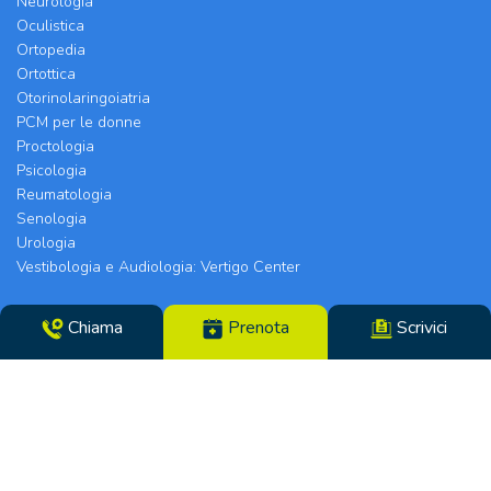
Neurologia
Oculistica
Ortopedia
Ortottica
Otorinolaringoiatria
PCM per le donne
Proctologia
Psicologia
Reumatologia
Senologia
Urologia
Vestibologia e Audiologia: Vertigo Center
Poliambulatorio Chirurgico Modenese srl | Sede
Chiama
Prenota
Scrivici
Legale e Chirurgia: Via Arquà, 5 | Eyecare Clinic,
Vertigo Center e Poliambulatori: Strada Morane
390 | 41125 Modena | Telefono 059.306196 – Fax
059.305142 | Direttore Sanitario dott.ssa Tiziana
Paglia | CF/N°REG. IMP. 02319560369 | P.IVA
14365250969 – Cap. Soc. €100000,00 i.v. – REA