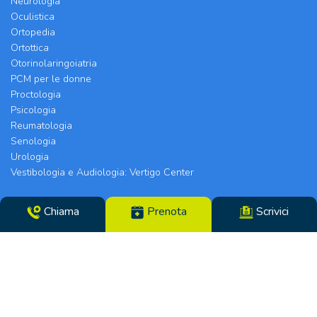
Neurologia
Oculistica
Ortopedia
Ortottica
Otorinolaringoiatria
PCM per le donne
Proctologia
Psicologia
Reumatologia
Senologia
Urologia
Vestibologia e Audiologia: Vertigo Center
Poliambulatorio Chirurgico Modenese srl | Sede
Chiama
Prenota
Scrivici
Legale e Chirurgia: Via Arquà, 5 | Eyecare Clinic,
Vertigo Center e Poliambulatori: Strada Morane
390 | 41125 Modena | Telefono 059.306196 – Fax
059.305142 | Direttore Sanitario dott.ssa Tiziana
Paglia | CF/N°REG. IMP. 02319560369 | P.IVA
14365250969 – Cap. Soc. €100000,00 i.v. – REA