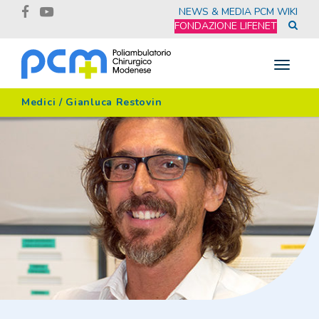
NEWS & MEDIA
PCM WIKI
FONDAZIONE LIFENET
Toggle
navigat
Medici
/
Gianluca Restovin