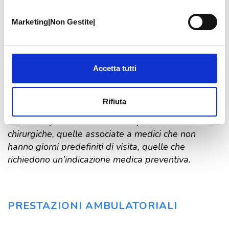
Le prestazioni
Marketing|Non Gestite|
Gli importi indicati sono riferiti al listino privati
ufficiale: le prestazioni in convenzione hanno un
Accetta tutti
costo inferiore (per maggiori informazioni
contattare
la segreteria PCM
al numero
059.306196
).
All’importo va sempre aggiunto il costo
Rifiuta
dell’imposta di bollo, pari a
€ 2,00
.
Non sono prenotabili on line le prestazioni
chirurgiche, quelle associate a medici che non
hanno giorni predefiniti di visita, quelle che
richiedono un’indicazione medica preventiva.
Prestazioni
PRESTAZIONI AMBULATORIALI