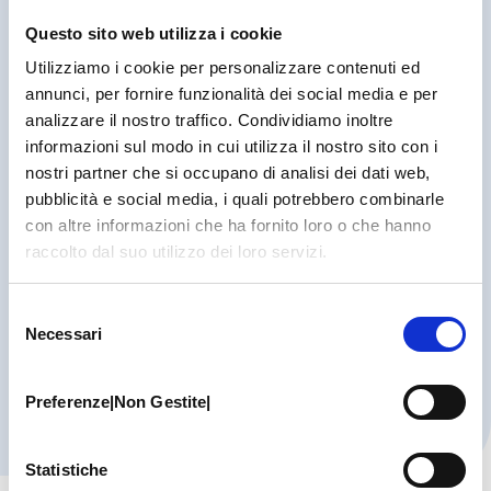
Per un decennio ho collaborato come consulente
psicologo psicoterapeuta con lo staff clinico dell’Istituto
Questo sito web utilizza i cookie
di Terapia Familiare di Parma.
Utilizziamo i cookie per personalizzare contenuti ed
Mi sono dedicato per alcuni anni alla ricerca e alla
annunci, per fornire funzionalità dei social media e per
consulenza psicologica presso la Facoltà di Psicologia
analizzare il nostro traffico. Condividiamo inoltre
dell’Università degli Studi di Parma come Cultore di
informazioni sul modo in cui utilizza il nostro sito con i
materia.
nostri partner che si occupano di analisi dei dati web,
Sono co-fondatore attivo del gruppo professionale
pubblicità e social media, i quali potrebbero combinarle
“Psicowell” di Modena e Parma, quale promotore
con altre informazioni che ha fornito loro o che hanno
del Counseling Psicologico per la prevenzione e il
raccolto dal suo utilizzo dei loro servizi.
benessere psicologico.
Come libero professionista, svolgo attività di
Selezione
Consulenza Psicologica e di Psicoterapia per adulti
Necessari
del
e adolescenti, per coppie e famiglie, presso il
consenso
Poliambulatorio PCM e in altre strutture private e
pubbliche di Modena, Parma, Sassuolo, Carpi,
Preferenze|Non Gestite|
Vignola, Castelfranco Emilia e Massa Carrara.
Statistiche