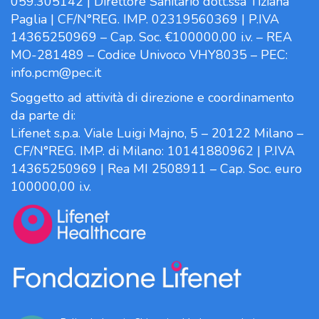
059.305142 | Direttore Sanitario dott.ssa Tiziana
Paglia | CF/N°REG. IMP. 02319560369 | P.IVA
14365250969 – Cap. Soc. €100000,00 i.v. – REA
MO-281489 – Codice Univoco VHY8035 – PEC:
info.pcm@pec.it
Soggetto ad attività di direzione e coordinamento
da parte di:
Lifenet s.p.a. Viale Luigi Majno, 5 – 20122 Milano –
CF/N°REG. IMP. di Milano: 10141880962 | P.IVA
14365250969 | Rea MI 2508911 – Cap. Soc. euro
100000,00 i.v.