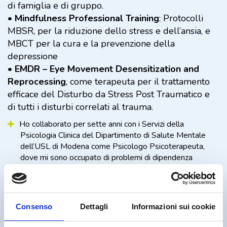
di famiglia e di gruppo.
•
Mindfulness Professional Training
: Protocolli
MBSR, per la riduzione dello stress e dell’ansia, e
MBCT per la cura e la prevenzione della
depressione
•
EMDR – Eye Movement Desensitization and
Reprocessing
, come terapeuta per il trattamento
efficace del Disturbo da Stress Post Traumatico e
di tutti i disturbi correlati al trauma.
Ho collaborato per sette anni con i Servizi della
Psicologia Clinica del Dipartimento di Salute Mentale
dell’USL di Modena come Psicologo Psicoterapeuta,
dove mi sono occupato di problemi di dipendenza
patologica, di terapia familiare e individuale, di counseling
e di sostegno psicologico alla persona, di disturbi del
comportamento alimentare, di dinamiche di coppia, di
educazione alla genitorialità e di psicologia
Consenso
Dettagli
Informazioni sui cookie
dell’emergenza.