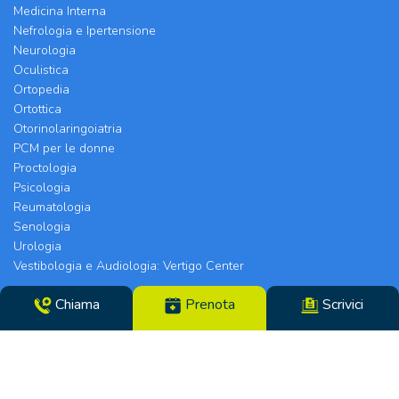
Medicina Interna
Nefrologia e Ipertensione
Neurologia
Oculistica
Ortopedia
Ortottica
Otorinolaringoiatria
PCM per le donne
Proctologia
Psicologia
Reumatologia
Senologia
Urologia
Vestibologia e Audiologia: Vertigo Center
Chiama
Prenota
Scrivici
Poliambulatorio Chirurgico Modenese srl | Sede
Legale e Chirurgia: Via Arquà, 5 | Eyecare Clinic,
Vertigo Center e Poliambulatori: Strada Morane
390 | 41125 Modena | Telefono 059.306196 – Fax