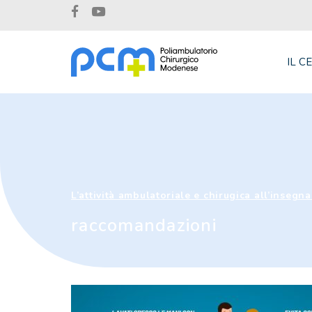
IL C
L’attività ambulatoriale e chirugica all’insegna
raccomandazioni