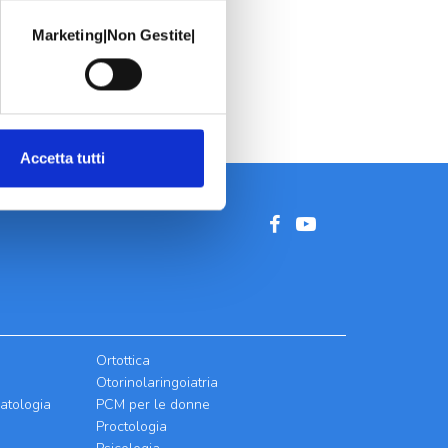
Marketing|Non Gestite|
Accetta tutti
Ortottica
Otorinolaringoiatria
atologia
PCM per le donne
Proctologia