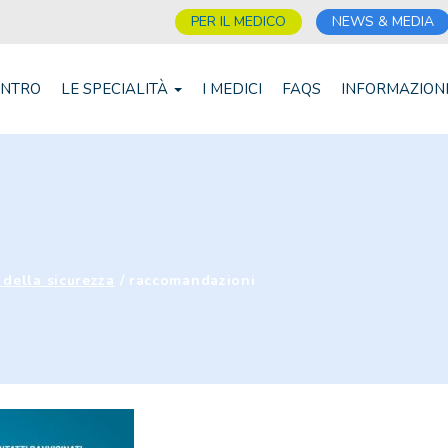
PER IL MEDICO
NEWS & MEDIA
ENTRO
LE SPECIALITÀ
I MEDICI
FAQS
INFORMAZION
 della sicurezza
/
raccomandazioni