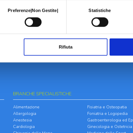
Preferenze|Non Gestite|
Statistiche
Rifiuta
BRANCHE SPECIALISTICHE
Alimentazione
Fisiatria e Osteopatia
Allergologia
Foniatria e Logopedia
Anestesia
Gastroenterologia ed Ep
Cardiologia
Ginecologia e Ostetricia