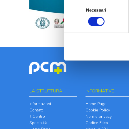
Selezione
Necessari
del
consenso
LA STRUTTURA
INFORMATIVE
Informazioni
Home Page
Contatti
Cookie Policy
Il Centro
Norme privacy
Specialità
Codice Etico