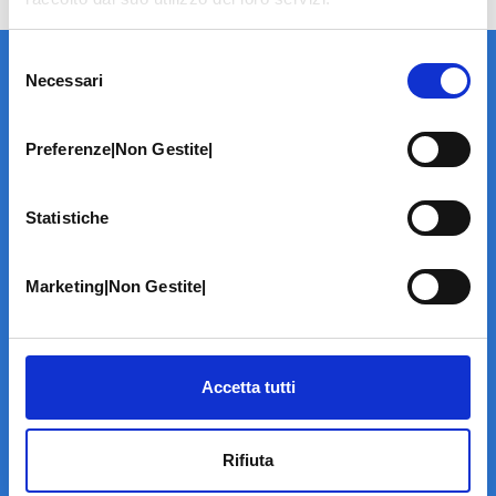
Selezione
Necessari
del
consenso
Preferenze|Non Gestite|
LA STRUTTURA
Statistiche
Informazioni
Contatti
Marketing|Non Gestite|
Il Centro
Specialità
Home Page
PRENOTA ON LINE
Accetta tutti
INFORMATIVE
Rifiuta
Home Page
Cookie Policy