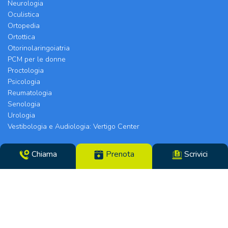
Neurologia
Oculistica
Ortopedia
Ortottica
Otorinolaringoiatria
PCM per le donne
Proctologia
Psicologia
Reumatologia
Senologia
Urologia
Vestibologia e Audiologia: Vertigo Center
Poliambulatorio Chirurgico Modenese srl | Sede
Chiama
Prenota
Scrivici
Legale e Chirurgia: Via Arquà, 5 | Eyecare Clinic,
Vertigo Center e Poliambulatori: Strada Morane
390 | 41125 Modena | Telefono 059.306196 – Fax
059.305142 | Direttore Sanitario dott.ssa Tiziana
Paglia | CF/N°REG. IMP. 02319560369 | P.IVA