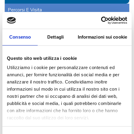
Percorsi E Visita
Ecografia Oculare B-Scan E UBM
Le Nuove Frontiere Della Chirurgia Oculistica
Consenso
Dettagli
Informazioni sui cookie
Le Tecnologie Oculistiche
Questo sito web utilizza i cookie
Bambini: Prevenzione E Diagnosi
Utilizziamo i cookie per personalizzare contenuti ed
Cataratta
annunci, per fornire funzionalità dei social media e per
analizzare il nostro traffico. Condividiamo inoltre
Chirurgia Palpebrale E Vie Lacrimali
informazioni sul modo in cui utilizza il nostro sito con i
nostri partner che si occupano di analisi dei dati web,
Cornea E Cheratocono
pubblicità e social media, i quali potrebbero combinarle
con altre informazioni che ha fornito loro o che hanno
Glaucoma
raccolto dal suo utilizzo dei loro servizi.
Ipovisione