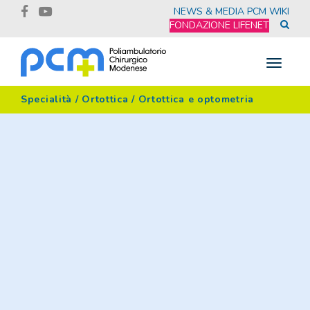
NEWS & MEDIA
PCM WIKI
FONDAZIONE LIFENET
Toggle
navigat
Specialità
/
Ortottica
/
Ortottica e optometria