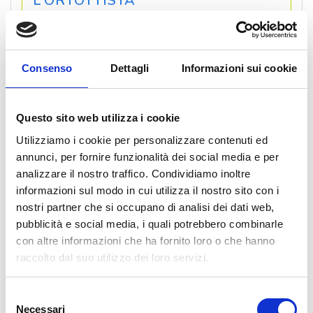
L’ORTOTTISTA
L’ortottista
è un professionista sanitario
laureato che opera nell’ambito
oftalmologico, è esperto nella valutazione
Consenso
Dettagli
Informazioni sui cookie
e riabilitazione dei disturbi della visione
binoculare, nella prevenzione e nel
trattamento dell’ambliopia (occhio pigro)
Questo sito web utilizza i cookie
soprattutto nell’età prescolare e nella
Utilizziamo i cookie per personalizzare contenuti ed
diagnosi e compensazione dello strabismo.
annunci, per fornire funzionalità dei social media e per
Gli ortottisti del PCM eseguono anche
analizzare il nostro traffico. Condividiamo inoltre
esami oculistici su pazienti con richiesta
informazioni sul modo in cui utilizza il nostro sito con i
del proprio medico. L’esame effettuato
nostri partner che si occupano di analisi dei dati web,
viene consegnato al paziente e inviato via
pubblicità e social media, i quali potrebbero combinarle
email al medico inviante, per la
con altre informazioni che ha fornito loro o che hanno
refertazione.
raccolto dal suo utilizzo dei loro servizi.
VAI A ORTOTTICA
Selezione
Necessari
del