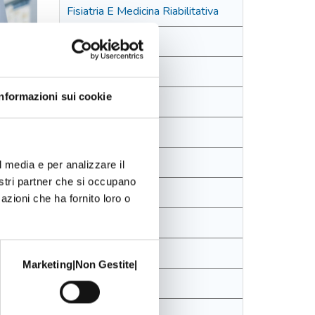
Fisiatria E Medicina Riabilitativa
Foniatria
Ginecologia
Informazioni sui cookie
Medicina Estetica
Neurologia
Oculistica
l media e per analizzare il
nostri partner che si occupano
Ortopedia
azioni che ha fornito loro o
Proctologia
Psicologia
Marketing|Non Gestite|
Reumatologia
Vestibologia