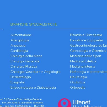
BRANCHE SPECIALISTICHE
Alimentazione
Fisiatria e Osteopatia
Allergologia
Foniatria e Logopedia
Anestesia
Gastroenterologia ed Ep
Cardiologia
Ginecologia e Ostetricia
Chirurgia della Mano
Medicina dello Sport
Chirurgia Generale
Medicina Estetica
Chirurgia Plastica
Medicina Interna
Chirurgia Vascolare e Angiologia
Nefrologia e Ipertension
Dermatologia
Neurologia
Ecografia
Oculistica
Endocrinologia e Diabetologia
Ortopedia
à, 5 | Eyecare Clinic, Vertigo Center e
– Fax 059.305142 | Direttore Sanitario
9 – Cap. Soc. €100000,00 i.v. – REA MO-