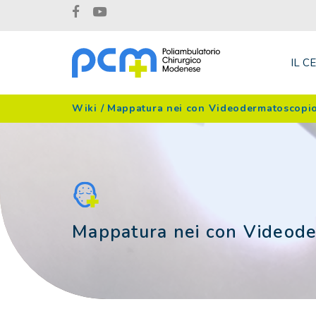
IL C
Wiki
/
Mappatura nei con Videodermatoscopi
Mappatura nei con Videod