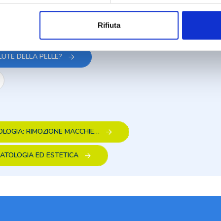
E PUÒ CONTINUARE
Rifiuta
AGIONE GIUSTA È L'AUTUNNO-INVERNO
LUTE DELLA PELLE?
OLOGIA: RIMOZIONE MACCHIE…
ATOLOGIA ED ESTETICA