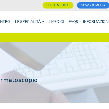
PER IL MEDICO
NEWS & MEDIA
ENTRO
LE SPECIALITÀ
I MEDICI
FAQS
INFORMAZION
o
ermatoscopio