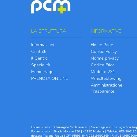
LA STRUTTURA
INFORMATIVE
Informazioni
Home Page
Contatti
Cookie Policy
Il Centro
Norme privacy
Specialità
Codice Etico
Home Page
Modello 231
PRENOTA ON LINE
Whistleblowing
Amministrazione
Trasparente
Poliambulatorio Chirurgico Modenese srl | Sede Legale e Chirurgia: Via Arqu
Poliambulatori: Strada Morane 390 | 41125 Modena | Telefono 059.306196 
dott.ssa Tiziana Paglia | CF/N°REG. IMP. 02319560369 | P.IVA 1436525096