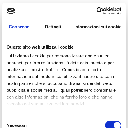
QUALI SONO I FATTORI DI RISCHIO
PER IL REFLUSSO VENOSO?
Consenso
Dettagli
Informazioni sui cookie
I principali fattori di rischio per il reflusso venoso
sono: Età Sesso (è maggiormente colpito...
Questo sito web utilizza i cookie
LEGGI
Utilizziamo i cookie per personalizzare contenuti ed
annunci, per fornire funzionalità dei social media e per
analizzare il nostro traffico. Condividiamo inoltre
informazioni sul modo in cui utilizza il nostro sito con i
SIGILLARE LA VENA ANZICHÉ
nostri partner che si occupano di analisi dei dati web,
ASPORTARLA? LA RADIOFREQUENZA
pubblicità e social media, i quali potrebbero combinarle
È L’ALTERNATIVA MINI INVASIVA
con altre informazioni che ha fornito loro o che hanno
ALLA SAFENECTOMIA PER STRIPPING
raccolto dal suo utilizzo dei loro servizi.
La malattia da reflusso venoso è progressiva e –
se non trattata – i sintomi...
Selezione
Necessari
del