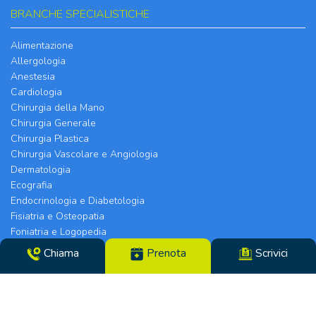
BRANCHE SPECIALISTICHE
Alimentazione
Allergologia
Anestesia
Cardiologia
Chirurgia della Mano
Chirurgia Generale
Chirurgia Plastica
Chirurgia Vascolare e Angiologia
Dermatologia
Ecografia
Endocrinologia e Diabetologia
Fisiatria e Osteopatia
Foniatria e Logopedia
Gastroenterologia ed Epatologia
Chiama
Prenota
Scrivici
Ginecologia e Ostetricia
Medicina dello Sport
Medicina Estetica
Medicina Interna