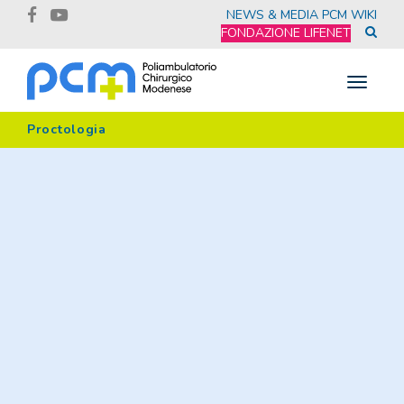
NEWS & MEDIA
PCM WIKI
FONDAZIONE LIFENET
Toggle
navigat
Proctologia