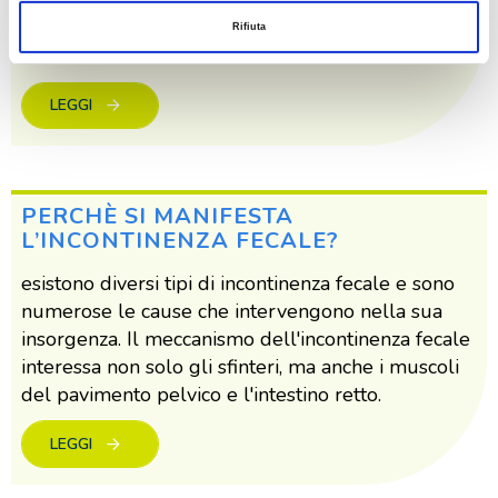
lesioni, in modo da intervenire qualora si
verificasse una degenerazione delle stesse in
Rifiuta
forme tumorali.
LEGGI
PERCHÈ SI MANIFESTA
L’INCONTINENZA FECALE?
esistono diversi tipi di incontinenza fecale e sono
numerose le cause che intervengono nella sua
insorgenza. Il meccanismo dell'incontinenza fecale
interessa non solo gli sfinteri, ma anche i muscoli
del pavimento pelvico e l'intestino retto.
LEGGI