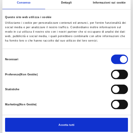
Consenso
Dettagli
Informazioni sui cookie
quattro ceppi normalmente indicati come più
pericolosi, in grado di causare patologie genitali
Questo sito web utilizza i cookie
nelle donne.
Utilizziamo i cookie per personalizzare contenuti ed annunci, per fornire funzionalità dei
social media e per analizzare il nostro traffico. Condividiamo inoltre informazioni sul
modo in cui utilizza il nostro sito con i nostri partner che si occupano di analisi dei dati
LEGGI
web, pubblicità e social media, i quali potrebbero combinarle con altre informazioni che
ha fornito loro o che hanno raccolto dal suo utilizzo dei loro servizi.
Selezione
Necessari
PAPILLOMAVIRUS UMANO: IL RUOLO
del
NEL TUMORE DELL’ANO ED IL PAP
consenso
Preferenze|Non Gestite|
TEST ANALE
Il Papilloma virus umano (Hpv) è fra le più diffuse
Statistiche
malattie a trasmissione sessuale ed è responsabile
dell'insorgenza di lesioni quali i condilomi o
Marketing|Non Gestite|
precancerose. Il pap test anale e la videoscopia
anale consentono una diagnosi precoce della
presenza dell'infezione ed il monitoraggio delle
Accetta tutti