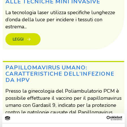
ALLE TECNICHE MINI INVASIVE
La tecnologia laser utilizza specifiche lunghezze
d’onda della luce per incidere i tessuti con
estrema...
LEGGI
PAPILLOMAVIRUS UMANO:
CARATTERISTICHE DELL’INFEZIONE
DA HPV
Presso la ginecologia del Poliambulatorio PCM è
possibile effettuare il vaccino per il papillomavirus
umano con Gardasil 9, indicato per la protezione
contro le patologie causate dal Papillomavirus
Umano (HPV) tipo 6, 11, 16, 18, 31, 33, 45, 52, e
58: una copertura molto ampia, superiore ai