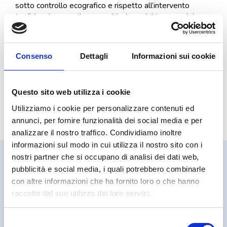
sotto controllo ecografico e rispetto all’intervento
tradizionale garantisce una riduzione del trauma, del
dolore e dei lividi. Dopo l’intervento, una semplice
fasciatura a compressione consente un recupero molto
rapido delle attività.
Consenso
Dettagli
Informazioni sui cookie
intervento
ambulatoriale
una sola
piccola incisione
anestesia locale o regionale
Questo sito web utilizza i cookie
ripresa dell’
attività in pochi giorni
Utilizziamo i cookie per personalizzare contenuti ed
annunci, per fornire funzionalità dei social media e per
analizzare il nostro traffico. Condividiamo inoltre
informazioni sul modo in cui utilizza il nostro sito con i
WIKI CORRELATE:
nostri partner che si occupano di analisi dei dati web,
pubblicità e social media, i quali potrebbero combinarle
QUALI SONO I FATTORI DI RISCHIO PER IL REFLUSSO
con altre informazioni che ha fornito loro o che hanno
VENOSO?
raccolto dal suo utilizzo dei loro servizi.
LO SCREENING CARDIOVASCOLARE: PREVENIRE I
DANNI GRAVI DELL'ATEROSCLEROSI
Selezione