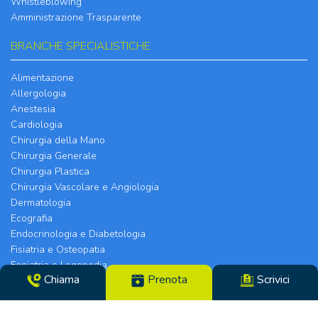
Whistleblowing
Amministrazione Trasparente
BRANCHE SPECIALISTICHE
Alimentazione
Allergologia
Anestesia
Cardiologia
Chirurgia della Mano
Chirurgia Generale
Chirurgia Plastica
Chirurgia Vascolare e Angiologia
Dermatologia
Ecografia
Endocrinologia e Diabetologia
Fisiatria e Osteopatia
Foniatria e Logopedia
Chiama
Prenota
Scrivici
Gastroenterologia ed Epatologia
Ginecologia e Ostetricia
Medicina dello Sport