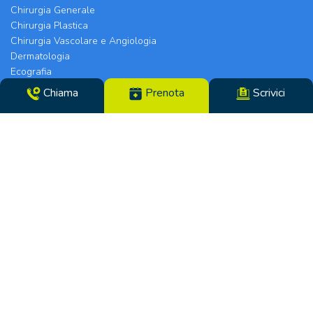
Chirurgia Generale
Chirurgia Plastica
Chirurgia Vascolare e Angiologia
Dermatologia
Ecografia
Endocrinologia e Diabetologia
Chiama
Prenota
Scrivici
Fisiatria e Osteopatia
Foniatria e Logopedia
Gastroenterologia ed Epatologia
Ginecologia e Ostetricia
Medicina dello Sport
Medicina Estetica
Medicina Interna
Nefrologia e Ipertensione
Neurologia
Oculistica
Ortopedia
Ortottica
Otorinolaringoiatria
PCM per le donne