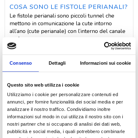
COSA SONO LE FISTOLE PERIANALI?
Le fistole perianali sono piccoli tunnel che
mettono in comunicazione la cute intorno
all’ano (cute perianale) con l’interno del canale
anale.
In genere sono precedute da un ascesso
perianale
e cioè da una suppurazione della
cute perianale che si apre all’esterno,
Consenso
Dettagli
Informazioni sui cookie
spontaneamente o tramite incisione chirurgica.
COME SI CURA LA FISTOLA
Questo sito web utilizza i cookie
PERIANALE?
Utilizziamo i cookie per personalizzare contenuti ed
Le fistole perianali guariscono spontaneamente
annunci, per fornire funzionalità dei social media e per
solo nel 10-15% dei casi. Per questo motivo
analizzare il nostro traffico. Condividiamo inoltre
appena si forma l’ascesso occorre rivolgersi ad
informazioni sul modo in cui utilizza il nostro sito con i
un chirurgo.
nostri partner che si occupano di analisi dei dati web,
pubblicità e social media, i quali potrebbero combinarle
E' UN INTERVENTO DOLOROSO? IL