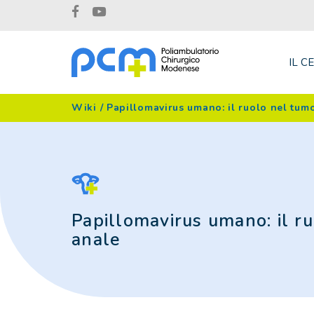
IL C
Wiki
/
Papillomavirus umano: il ruolo nel tumo
Papillomavirus umano: il ru
anale