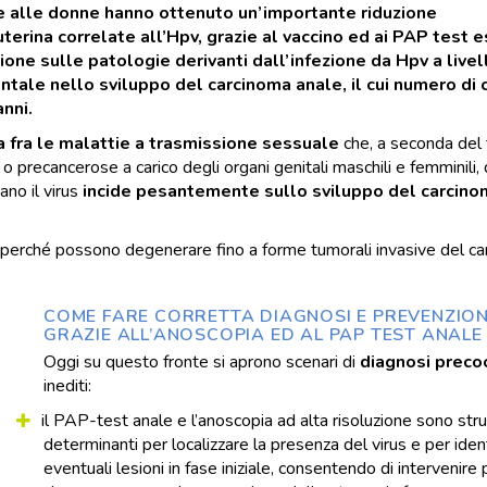
 alle donne hanno ottenuto un’importante riduzione
terina correlate all’Hpv, grazie al vaccino ed ai PAP test e
ione sulle patologie derivanti dall’infezione da Hpv a livel
ntale nello sviluppo del carcinoma anale, il cui numero di 
nni.
sa fra le malattie a trasmissione sessuale
che, a seconda del 
 precancerose a carico degli organi genitali maschili e femminili, 
ano il virus
incide pesantemente sullo sviluppo del carcino
e perché possono degenerare fino a forme tumorali invasive del ca
COME FARE CORRETTA DIAGNOSI E PREVENZION
GRAZIE ALL’ANOSCOPIA ED AL PAP TEST ANALE
Oggi su questo fronte si aprono scenari di
diagnosi preco
inediti:
il PAP-test anale e l’anoscopia ad alta risoluzione sono str
determinanti per localizzare la presenza del virus e per ident
eventuali lesioni in fase iniziale, consentendo di intervenire