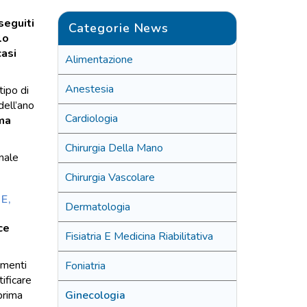
seguiti
Categorie News
lo
casi
Alimentazione
Anestesia
tipo di
dell’ano
Cardiologia
ma
Chirurgia Della Mano
nale
Chirurgia Vascolare
E,
Dermatologia
ce
Fisiatria E Medicina Riabilitativa
umenti
Foniatria
ificare
 prima
Ginecologia