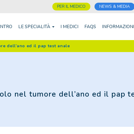
PER IL MEDICO
NEWS & MEDIA
ENTRO
LE SPECIALITÀ
I MEDICI
FAQS
INFORMAZION
re dell’ano ed il pap test anale
olo nel tumore dell’ano ed il pap t