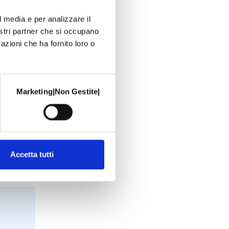
iagnosi
l media e per analizzare il
nostri partner che si occupano
er
azioni che ha fornito loro o
uando
cchio
Marketing|Non Gestite|
Accetta tutti