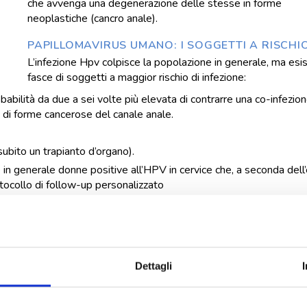
che avvenga una degenerazione delle stesse in forme
neoplastiche (cancro anale).
PAPILLOMAVIRUS UMANO: I SOGGETTI A RISCHI
L’infezione Hpv colpisce la popolazione in generale, ma esi
fasce di soggetti a maggior rischio di infezione:
bilità da due a sei volte più elevata di contrarre una co-infezio
o di forme cancerose del canale anale.
bito un trapianto d’organo).
in generale donne positive all’HPV in cervice che, a seconda dell’
otocollo di follow-up personalizzato
asi iniziali; per questa ragione chi appartiene ad una fascia a risch
to dei percorsi e delle tecnologie necessarie alla diagnosi precoc
CORSI AD HOC PER DIAGNOSI PRECOCE, MONITORAGGI
Dettagli
CON FIBRA LASER) SOTTO VISIONE DIRETTA
fasi iniziali; per questa ragione
chi appartiene ad una fascia a r