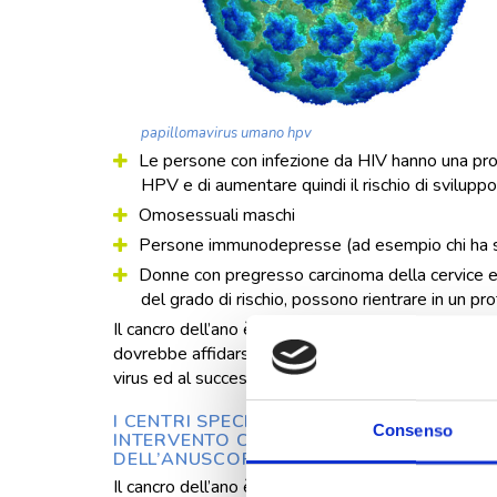
papillomavirus umano hpv
Le persone con infezione da HIV hanno una proba
HPV e di aumentare quindi il rischio di svilupp
Omosessuali maschi
Persone immunodepresse (ad esempio chi ha su
Donne con pregresso carcinoma della cervice e 
del grado di rischio, possono rientrare in un pr
Il cancro dell’ano è solitamente asintomatico nelle f
dovrebbe affidarsi ad un centro specializzato, dota
virus ed al successivo monitoraggio.
I CENTRI SPECIALIZZATI OFFRONO PER
Consenso
INTERVENTO CHIRURGICO (OGGI ANCHE 
DELL’ANUSCOPIO HD
Il cancro dell’ano è solitamente asintomatico nelle 