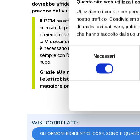
Questo sito web utilizza i c
dovrebbe affidarsi ad un centro specializzato
precoce del virus ed al successivo monitorag
Utilizziamo i cookie per perso
nostro traffico. Condividiamo 
Il PCM ha attivato un percorso specifico
c
di analisi dei dati web, pubbl
ricercare la presenza del virus HPV a livello del
pazienti a rischio vengono inseriti in un
program
che hanno raccolto dal suo uti
la
Videoanoscopia ad Alta Definizione
, pe
è necessario intervenire chirurgicamente per l’a
Selezione
sempre con l’ausilio dell’anoscopio ad alta defin
Necessari
del
nudo.
consenso
Grazie alla nuova dotazione del Poliambu
l’elettrobisturi (tecnica tradizionale) c
maggiore precisione e minor danno ai tessu
WIKI CORRELATE:
GLI ORMONI BIOIDENTICI: COSA SONO E QUAN