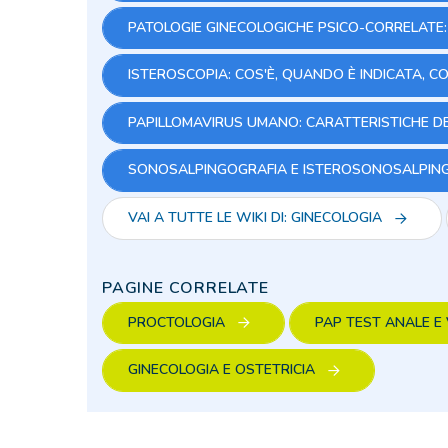
PATOLOGIE GINECOLOGICHE PSICO-CORRELATE
ISTEROSCOPIA: COS'È, QUANDO È INDICATA, C
PAPILLOMAVIRUS UMANO: CARATTERISTICHE DE
SONOSALPINGOGRAFIA E ISTEROSONOSALPING
VAI A TUTTE LE WIKI DI: GINECOLOGIA
PAGINE CORRELATE
PROCTOLOGIA
PAP TEST ANALE 
GINECOLOGIA E OSTETRICIA