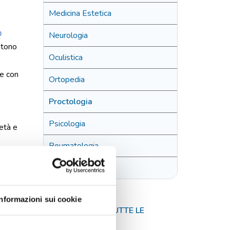
Medicina Estetica
O
Neurologia
stono
Oculistica
ne con
Ortopedia
Proctologia
Psicologia
età e
Reumatologia
io
e del
Vestibologia
O E
Informazioni sui cookie
TORNA A TUTTE LE
NEWS
ischio