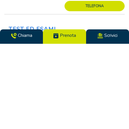
TELEFONA
TEST ED ESAMI
Chiama
Prenota
Scrivici
Anoscopia in Alta Definizione (HRA)
Seleziona medico
PRENOTA ONLINE
200 €
TELEFONA
Anoscopia in Alta Definizione (HRA) + Tampone
Anale per Ricerca HPV