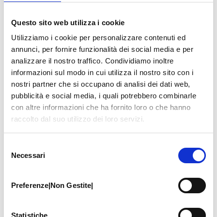
Questo sito web utilizza i cookie
LE PRESTAZIONI
Gli importi indicati sono riferiti al listino
Utilizziamo i cookie per personalizzare contenuti ed
privati ufficiale: le prestazioni in
annunci, per fornire funzionalità dei social media e per
convenzione hanno un costo inferiore (per
analizzare il nostro traffico. Condividiamo inoltre
informazioni sul modo in cui utilizza il nostro sito con i
maggiori informazioni
contattare la
nostri partner che si occupano di analisi dei dati web,
segreteria PCM
al numero
059.306196
).
pubblicità e social media, i quali potrebbero combinarle
All’importo va sempre aggiunto il costo
con altre informazioni che ha fornito loro o che hanno
dell’imposta di bollo, pari a
€ 2,00
.
raccolto dal suo utilizzo dei loro servizi.
Non sono prenotabili on line le prestazioni
chirurgiche, quelle associate a medici che
non hanno giorni predefiniti di visita, quelle
Selezione
Necessari
del
che richiedono un’indicazione medica
consenso
preventiva.
Preferenze|Non Gestite|
Prestazioni
Statistiche