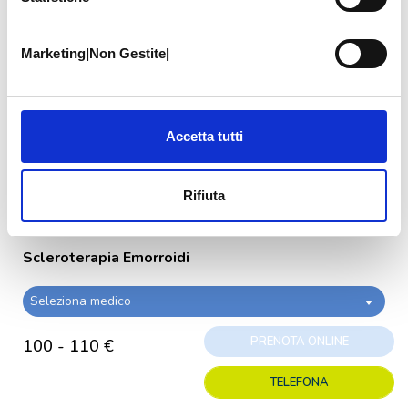
PRESTAZIONI AMBULATORIALI
Marketing|Non Gestite|
Incisione Emorroidaria
Medico
Villani Roberto Dino
Accetta tutti
PRENOTA ONLINE
60€
TELEFONA
Rifiuta
Scleroterapia Emorroidi
Seleziona medico
PRENOTA ONLINE
100 - 110 €
TELEFONA