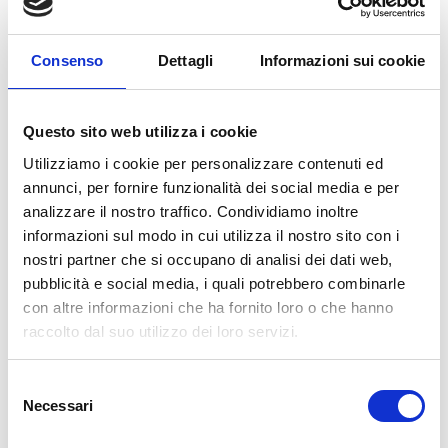
PERCHÉ È IMPORTANTE LA DIAGNOSI PRECOCE
Consenso
Dettagli
Informazioni sui cookie
E’ dunque necessaria una diagnosi precoce dello
strabismo per poterlo trattare tempestivamente e
ristabilire le condizioni fisiologiche della visione,
Questo sito web utilizza i cookie
con il recupero ottimale della vista.
Utilizziamo i cookie per personalizzare contenuti ed
Grazie alla presenza di figure specializzate,
annunci, per fornire funzionalità dei social media e per
presso il PCM è possibile seguire lo
analizzare il nostro traffico. Condividiamo inoltre
sviluppo del bambino dai 6-8 mesi fino
informazioni sul modo in cui utilizza il nostro sito con i
all’età scolastica ed oltre.
nostri partner che si occupano di analisi dei dati web,
pubblicità e social media, i quali potrebbero combinarle
IL CALENDARIO DI VISITA CONSIGLIATO
con altre informazioni che ha fornito loro o che hanno
Per una corretta prevenzione è stato definito un
raccolto dal suo utilizzo dei loro servizi.
calendario preciso:
I° VISITA: a sei otto mesi.
Selezione
II° VISITA: a tre anni.
Necessari
del
III° VISITA: tre mesi prima della scuola.
consenso