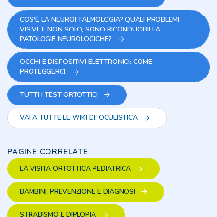
COS'È LA NEUROFTALMOLOGIA? QUALI PROBLEMI
VISIVI, E NON SOLO, SONO RICONDUCIBILI A
PATOLOGIE NEUROLOGICHE?
OCCHI E DISPOSITIVI ELETTRONICI: COME
PROTEGGERCI.
TUTTI I TEST ORTOTTICI
VAI A TUTTE LE WIKI DI: OCULISTICA
PAGINE CORRELATE
LA VISITA ORTOTTICA PEDIATRICA
BAMBINI: PREVENZIONE E DIAGNOSI
STRABISMO E DIPLOPIA