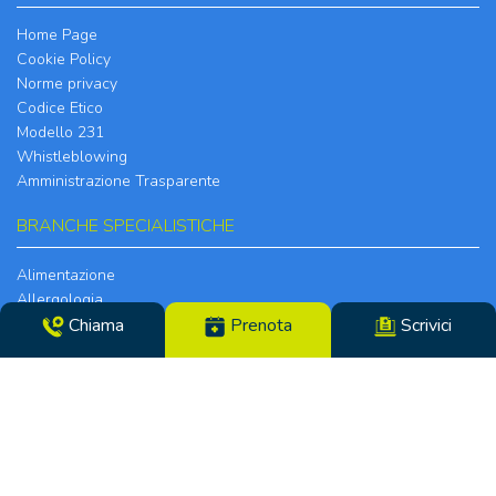
Home Page
Cookie Policy
Norme privacy
Codice Etico
Modello 231
Whistleblowing
Amministrazione Trasparente
BRANCHE SPECIALISTICHE
Alimentazione
Allergologia
Chiama
Prenota
Scrivici
Anestesia
Cardiologia
Chirurgia della Mano
Chirurgia Generale
Chirurgia Plastica
Chirurgia Vascolare e Angiologia
Dermatologia
Ecografia