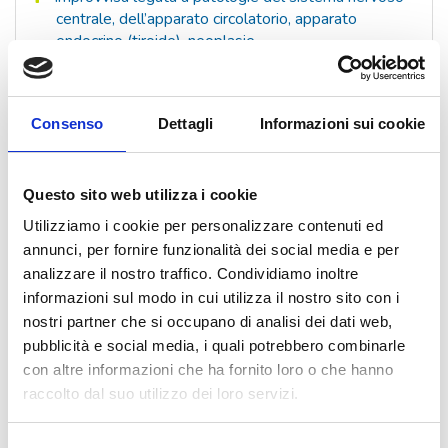
centrale, dell’apparato circolatorio, apparato
endocrino (tiroide), neoplasie.
Diplopia che nella fase iniziale compare in maniera
fuggevole o intermittente e che può essere
determinata da sclerosi multipla, miastenia,
Consenso
Dettagli
Informazioni sui cookie
patologie vascolari cerebrali o da paralisi congenite
non più compensate quando sopravviene la
presbiopia.
Questo sito web utilizza i cookie
Da traumi diretti o traumi cranici con o senza
riduzione della acutezza visiva e del campo visivo.
Utilizziamo i cookie per personalizzare contenuti ed
annunci, per fornire funzionalità dei social media e per
analizzare il nostro traffico. Condividiamo inoltre
QUANTO DURA L'INTERVENTO
informazioni sul modo in cui utilizza il nostro sito con i
La durata varia da 45 minuti a due ore, a
nostri partner che si occupano di analisi dei dati web,
seconda del numero di muscoli sui quali è
pubblicità e social media, i quali potrebbero combinarle
necessario intervenire.
con altre informazioni che ha fornito loro o che hanno
raccolto dal suo utilizzo dei loro servizi.
Argomenti correlati